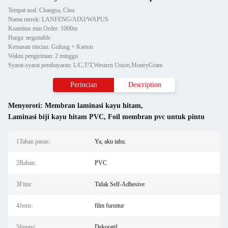
Tempat asal: Changsa, Cina
Nama merek: LANFENG/AIXI/WAPUS
Kuantitas min Order: 1000m
Harga: negotiable
Kemasan rincian: Gulung + Karton
Waktu pengiriman: 2 minggu
Syarat-syarat pembayaran: L/C,T/T,Western Union,MoneyGram
Perincian
Description
Menyoroti:
Membran laminasi kayu hitam
,
Laminasi biji kayu hitam PVC
,
Foil membran pvc untuk pintu
1Tahan panas:
Ya, aku tahu.
2Bahan:
PVC
3Fitur:
Tidak Self-Adhesive
4Jenis:
film furnitur
5fungsi:
Dekoratif