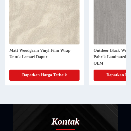
Matt Woodgrain Vinyl Film Wrap
Outdoor Black Wood
Untuk Lemari Dapur
Pabrik Laminated 
OEM
Dapatkan Harga Terbaik
Dapatkan Har
Kontak