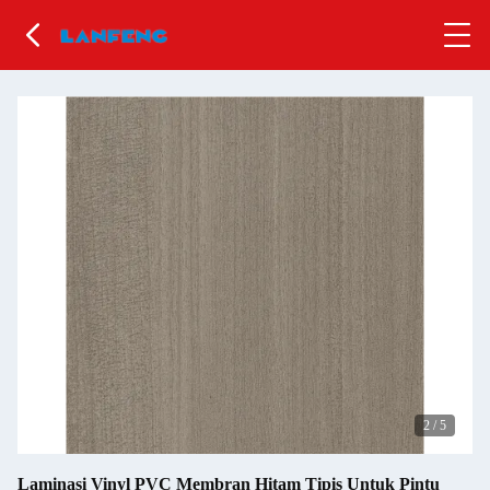
2
/
5
Laminasi Vinyl PVC Membran Hitam Tipis Untuk Pintu