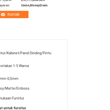
t-syarat
L/C,T/T,Western
yaran:
Union,MoneyGram
Kontak
itur/Kabinet/Panel Dinding/Pintu
cetakan 1-5 Warna
2mm-0,5mm
ssy/Matte/Emboss
mukaan Furnitur
lat untuk furnitur