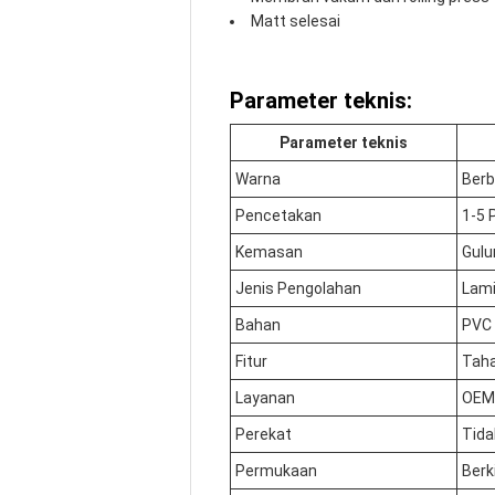
Matt selesai
Parameter teknis:
Parameter teknis
Warna
Berb
Pencetakan
1-5 
Kemasan
Gulu
Jenis Pengolahan
Lami
Bahan
PVC
Fitur
Taha
Layanan
OEM
Perekat
Tida
Permukaan
Berk