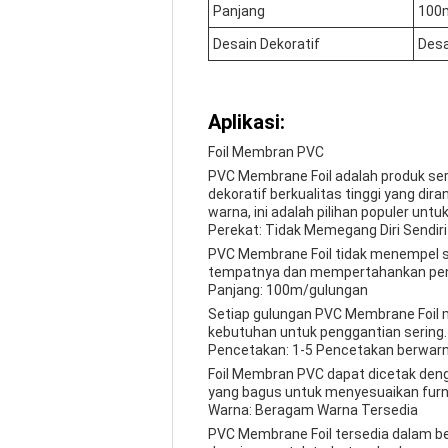
Panjang
100
Desain Dekoratif
Desa
Aplikasi:
Foil Membran PVC
PVC Membrane Foil adalah produk serba
dekoratif berkualitas tinggi yang di
warna, ini adalah pilihan populer u
Perekat: Tidak Memegang Diri Sendiri
PVC Membrane Foil tidak menempel se
tempatnya dan mempertahankan pena
Panjang: 100m/gulungan
Setiap gulungan PVC Membrane Foil m
kebutuhan untuk penggantian sering.
Pencetakan: 1-5 Pencetakan berwar
Foil Membran PVC dapat dicetak den
yang bagus untuk menyesuaikan furni
Warna: Beragam Warna Tersedia
PVC Membrane Foil tersedia dalam berb