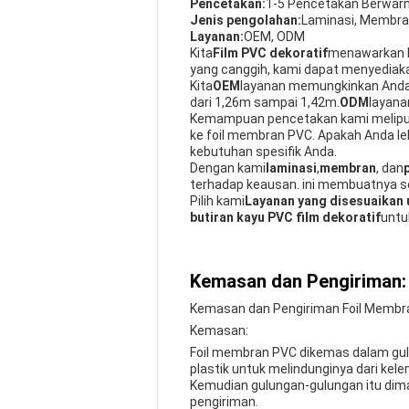
Pencetakan:
1-5 Pencetakan Berwar
Jenis pengolahan:
Laminasi, Membr
Layanan:
OEM, ODM
Kita
Film PVC dekoratif
menawarkan b
yang canggih, kami dapat menyediak
Kita
OEM
layanan memungkinkan Anda
dari 1,26m sampai 1,42m.
ODM
layana
Kemampuan pencetakan kami melipu
ke foil membran PVC. Apakah Anda le
kebutuhan spesifik Anda.
Dengan kami
laminasi
,
membran
, dan
terhadap keausan. ini membuatnya sem
Pilih kami
Layanan yang disesuaikan
butiran kayu PVC film dekoratif
untu
Kemasan dan Pengiriman:
Kemasan dan Pengiriman Foil Membr
Kemasan:
Foil membran PVC dikemas dalam gulu
plastik untuk melindunginya dari ke
Kemudian gulungan-gulungan itu dim
pengiriman.