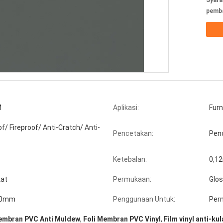
Syara
pemba
M
Aplikasi:
Furn
f/ Fireproof/ Anti-Cratch/ Anti-
Pencetakan:
Pen
Ketebalan:
0,1
kat
Permukaan:
Glo
20mm
Penggunaan Untuk:
Per
embran PVC Anti Muldew
,
Foli Membran PVC Vinyl
,
Film vinyl anti-ku