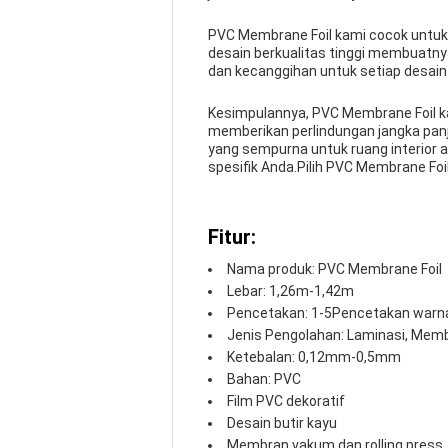
PVC Membrane Foil kami cocok untuk be
desain berkualitas tinggi membuatn
dan kecanggihan untuk setiap desain i
Kesimpulannya, PVC Membrane Foil ka
memberikan perlindungan jangka panj
yang sempurna untuk ruang interior
spesifik Anda.Pilih PVC Membrane Foil
Fitur:
Nama produk: PVC Membrane Foil
Lebar: 1,26m-1,42m
Pencetakan: 1-5Pencetakan warn
Jenis Pengolahan: Laminasi, Me
Ketebalan: 0,12mm-0,5mm
Bahan: PVC
Film PVC dekoratif
Desain butir kayu
Membran vakum dan rolling press