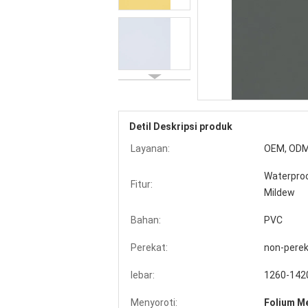
Detil Deskripsi produk
Layanan:
OEM, OD
Waterproo
Fitur:
Mildew
Bahan:
PVC
Perekat:
non-pere
lebar:
1260-14
Menyoroti:
Folium M