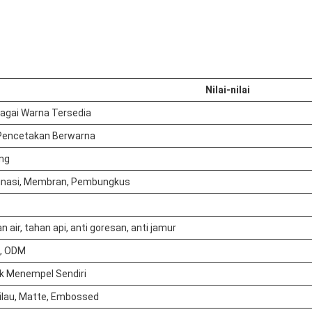
Nilai-nilai
agai Warna Tersedia
Pencetakan Berwarna
ng
nasi, Membran, Pembungkus
n air, tahan api, anti goresan, anti jamur
, ODM
k Menempel Sendiri
ilau, Matte, Embossed