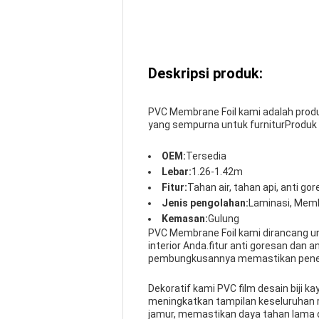
Deskripsi produk:
PVC Membrane Foil kami adalah produk
yang sempurna untuk furniturProduk
OEM:
Tersedia
Lebar:
1.26-1.42m
Fitur:
Tahan air, tahan api, anti gor
Jenis pengolahan:
Laminasi, Mem
Kemasan:
Gulung
PVC Membrane Foil kami dirancang u
interior Anda.fitur anti goresan dan a
pembungkusannya memastikan penera
Dekoratif kami PVC film desain biji 
meningkatkan tampilan keseluruhan r
jamur, memastikan daya tahan lama 