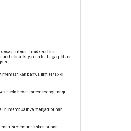
sain interior.Ini adalah film
ain butiran kayu dan berbagai pilihan
pun.
t.memastikan bahwa film tetap di
yek skala besar.karena mengurangi
l ini membuatnya menjadi pilihan
.
kenari.Ini memungkinkan pilihan