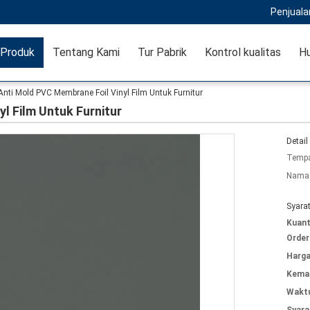
Penjuala
Produk
Tentang Kami
Tur Pabrik
Kontrol kualitas
Hu
Anti Mold PVC Membrane Foil Vinyl Film Untuk Furnitur
l Film Untuk Furnitur
Detail
Tempa
Nama 
Syara
Kuant
Order
Harga
Kemas
Waktu