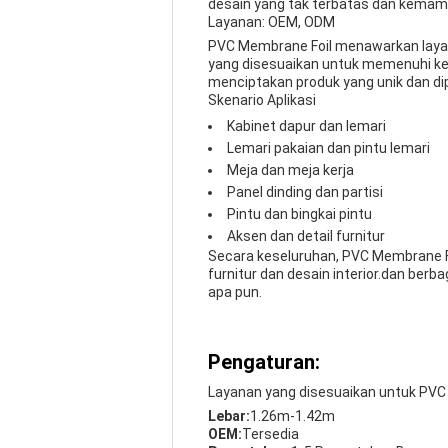
desain yang tak terbatas dan kemam
Layanan: OEM, ODM
PVC Membrane Foil menawarkan layan
yang disesuaikan untuk memenuhi keb
menciptakan produk yang unik dan dip
Skenario Aplikasi
Kabinet dapur dan lemari
Lemari pakaian dan pintu lemari
Meja dan meja kerja
Panel dinding dan partisi
Pintu dan bingkai pintu
Aksen dan detail furnitur
Secara keseluruhan, PVC Membrane Fo
furnitur dan desain interior.dan ber
apa pun.
Pengaturan:
Layanan yang disesuaikan untuk PVC
Lebar:
1.26m-1.42m
OEM:
Tersedia