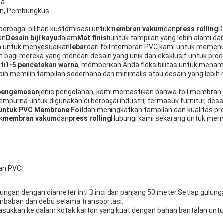
na
an, Pembungkus
erbagai pilihan kustomisasi untuk
membran vakum
dan
press rolling
D
an
Desain biji kayu
dalam
Mat finish
untuk tampilan yang lebih alami da
 untuk menyesuaikan
lebar
dari foil membran PVC kami untuk memenuh
n bagi mereka yang mencari desain yang unik dan eksklusif untuk pro
ti
1-5 pencetakan warna
, memberikan Anda fleksibilitas untuk menam
bih memilih tampilan sederhana dan minimalis atau desain yang lebih
pengemasan
jenis pengolahan, kami memastikan bahwa foil membran
purna untuk digunakan di berbagai industri, termasuk furnitur, desain
 untuk PVC Membrane Foil
dan meningkatkan tampilan dan kualitas p
k
membran vakum
dan
press rolling
Hubungi kami sekarang untuk mem
an PVC
ngan dengan diameter inti 3 inci dan panjang 50 meter.Setiap gulun
lembaban dan debu selama transportasi.
asukkan ke dalam kotak karton yang kuat dengan bahan bantalan un