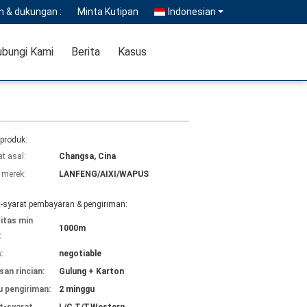
n & dukungan :
Minta Kutipan
Indonesian
bungi Kami
Berita
Kasus
 produk:
t asal:
Changsa, Cina
merek:
LANFENG/AIXI/WAPUS
t-syarat pembayaran & pengiriman:
itas min
1000m
:
:
negotiable
an rincian:
Gulung + Karton
 pengiriman:
2 minggu