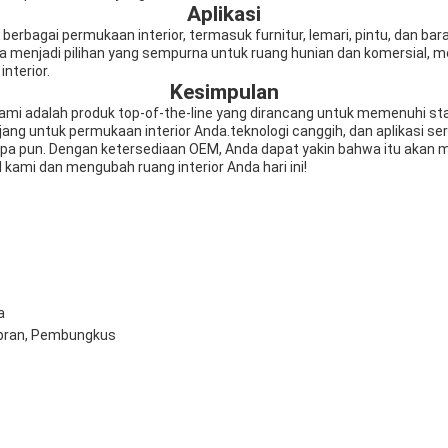
Aplikasi
rbagai permukaan interior, termasuk furnitur, lemari, pintu, dan baran
ya menjadi pilihan yang sempurna untuk ruang hunian dan komersial
nterior.
Kesimpulan
mi adalah produk top-of-the-line yang dirancang untuk memenuhi stan
ang untuk permukaan interior Anda.teknologi canggih, dan aplikasi s
 apa pun. Dengan ketersediaan OEM, Anda dapat yakin bahwa itu akan
 kami dan mengubah ruang interior Anda hari ini!
a
mbran, Pembungkus