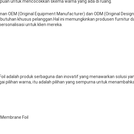
puan untuk mencocokkan skema warna yang ada di ruang.
an OEM (Original Equipment Manufacturer) dan ODM (Original Design
utuhan khusus pelanggan.Hal ini memungkinkan produsen furnitur dan
ersonalisasi untuk klien mereka.
il adalah produk serbaguna dan inovatif yang menawarkan solusi ya
bagai pilihan warna, itu adalah pilihan yang sempurna untuk menamba
 Membrane Foil