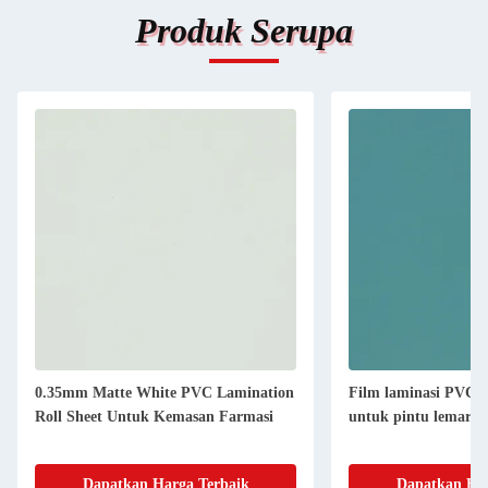
Produk Serupa
0.35mm Matte White PVC Lamination
Film laminasi PVC 
Roll Sheet Untuk Kemasan Farmasi
untuk pintu lemari 
Dapatkan Harga Terbaik
Dapatkan Har