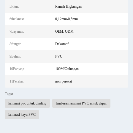
5Fitur:
Ramah lingkungan
6thcikness:
0,12mm-0,5mm
7Layanan:
OEM, ODM
8fungsi:
Dekoratif
9Bahan:
PVC
10Panjang:
100M/Gulungan
11Perekat:
non-perekat
Tags:
laminasi pvc untuk dinding
lembaran laminasi PVC untuk dapur
laminasi kayu PVC