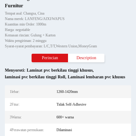
Furnitur
Tempat asal: Changsa, Cina
Nama merek: LANFENG/AIXI/WAPUS
Kuantitas min Order: 1000m
Harga: negotiable
Kemasan rincian: Gulung + Karton
Waktu pengiriman: 2 minggu
Syarat-syarat pembayaran: L/C,T/T,Western Union,MoneyGram
Perincian
Description
Menyoroti:
Laminat pvc berkilau tinggi khusus
,
laminasi pvc berkilau tinggi Roll
,
Laminasi lembaran pvc khusus
1lebar:
1260-1420mm
2Fitur:
Tidak Self-Adhesive
3Warna:
600+ warna
4Perawatan permukaan:
Dilaminasi