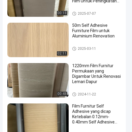
Film Untuk Peningkatan
Ruang Perlindungan
Furnitur
Film perabotan yang menempe
00:18
2025-07-07
l sendiri
50m Self Adhesive
Furniture Film untuk
Aluminium Renovation
Film perabotan yang menempe
2025-03-11
l sendiri
02:11
1220mm Film Furnitur
Permukaan yang
Digambar Untuk Renovasi
Lemari Dapur
Film perabotan yang menempe
00:48
2024-11-22
l sendiri
Film Furnitur Self
Adhesive yang dicap
Ketebalan 0.12mm-
0.40mm Self Adhesive
Furniture Cover