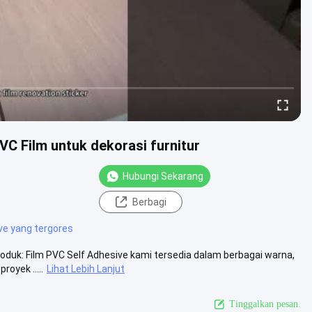
C Film untuk dekorasi furnitur
Hubungi Sekarang
Berbagi
ive yang tergores
roduk: Film PVC Self Adhesive kami tersedia dalam berbagai warna,
oyek .....
Lihat Lebih Lanjut
Tinggalkan pesan.