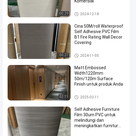
Komersial
Film PVC Perekat Diri
00:29
2024-12-18
Cina 50M/roll Waterproof
Self Adhesive PVC Film
B1 Fire Rating Wall Decor
Covering
Film PVC Perekat Diri
00:27
2024-11-05
Matt Embossed
Width1220mm
50m/120m Surface
Finish untuk produk Anda
Film PVC Perekat Diri
02:11
2025-03-11
Self Adhesive Furniture
Film 30um PVC untuk
melindungi dan
meningkatkan furnitur
kayu Anda