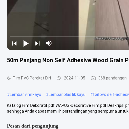
50m Panjang Non Self Adhesive Wood Grain PV
Film PVC Perekat Diri
2024-11-05
368 pandangan
#
Lembar vinil kayu
#
Lembar plastik kayu
#
foil pvc self-adhes
Katalog Film Dekoratif.pdf WAPUS-Decorative Film.pdf Deskripsi p
sehingga Anda dapat memilih pertandingan yang sempurna untuk pr
Pesan dari pengunjung