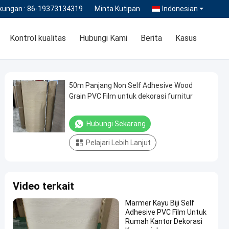
kungan :
86-19373134319
Minta Kutipan
Indonesian
Kontrol kualitas
Hubungi Kami
Berita
Kasus
50m Panjang Non Self Adhesive Wood
Grain PVC Film untuk dekorasi furnitur
Hubungi Sekarang
Pelajari Lebih Lanjut
Video terkait
Marmer Kayu Biji Self
Adhesive PVC Film Untuk
Rumah Kantor Dekorasi