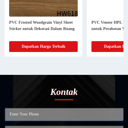
PVC Frosted Woodgrain Vinyl Sheet
PVC Veneer HPL Lam
Sticker untuk Dekorasi Dalam Ruang
untuk Perabotan Wa
Dapatkan Harga Terbaik
Dapatkan Har
Kontak