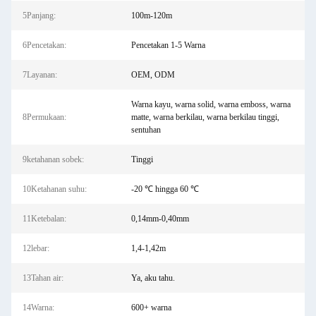
5Panjang:
100m-120m
6Pencetakan:
Pencetakan 1-5 Warna
7Layanan:
OEM, ODM
Warna kayu, warna solid, warna emboss, warna
8Permukaan:
matte, warna berkilau, warna berkilau tinggi,
sentuhan
9ketahanan sobek:
Tinggi
10Ketahanan suhu:
-20 ℃ hingga 60 ℃
11Ketebalan:
0,14mm-0,40mm
12lebar:
1,4-1,42m
13Tahan air:
Ya, aku tahu.
14Warna:
600+ warna