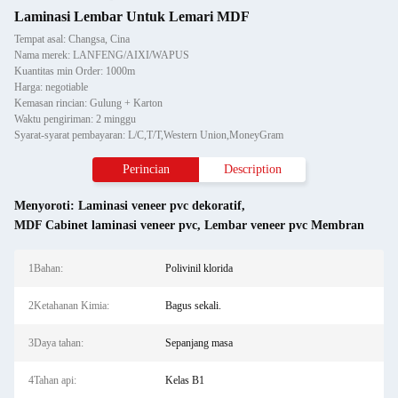
Laminasi Lembar Untuk Lemari MDF
Tempat asal: Changsa, Cina
Nama merek: LANFENG/AIXI/WAPUS
Kuantitas min Order: 1000m
Harga: negotiable
Kemasan rincian: Gulung + Karton
Waktu pengiriman: 2 minggu
Syarat-syarat pembayaran: L/C,T/T,Western Union,MoneyGram
Perincian
Description
Menyoroti:
Laminasi veneer pvc dekoratif
,
MDF Cabinet laminasi veneer pvc
,
Lembar veneer pvc Membran
1Bahan:
Polivinil klorida
2Ketahanan Kimia:
Bagus sekali.
3Daya tahan:
Sepanjang masa
4Tahan api:
Kelas B1