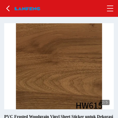
2
/
5
PVC Frosted Woodgrain Vinyl Sheet Sticker untuk Dekorasi