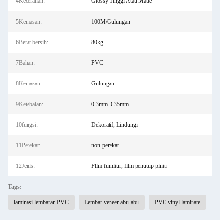
4Kecerahan:
Glossy Tinggi Atau Matte
5Kemasan:
100M/Gulungan
6Berat bersih:
80kg
7Bahan:
PVC
8Kemasan:
Gulungan
9Ketebalan:
0.3mm-0.35mm
10fungsi:
Dekoratif, Lindungi
11Perekat:
non-perekat
12Jenis:
Film furnitur, film penutup pintu
Tags:
laminasi lembaran PVC
Lembar veneer abu-abu
PVC vinyl laminate