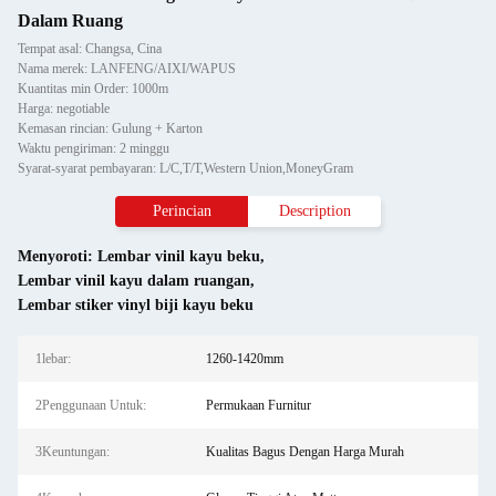
Dalam Ruang
Tempat asal: Changsa, Cina
Nama merek: LANFENG/AIXI/WAPUS
Kuantitas min Order: 1000m
Harga: negotiable
Kemasan rincian: Gulung + Karton
Waktu pengiriman: 2 minggu
Syarat-syarat pembayaran: L/C,T/T,Western Union,MoneyGram
Perincian
Description
Menyoroti:
Lembar vinil kayu beku
,
Lembar vinil kayu dalam ruangan
,
Lembar stiker vinyl biji kayu beku
1lebar:
1260-1420mm
2Penggunaan Untuk:
Permukaan Furnitur
3Keuntungan:
Kualitas Bagus Dengan Harga Murah